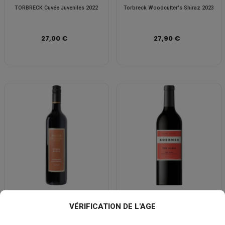
TORBRECK Cuvée Juveniles 2022
Torbreck Woodcutter's Shiraz 2023
27,00 €
27,90 €
PARKER COONAWARRA Terra Rossa
KOERNER WINES The Clare Red
VÉRIFICATION DE L'AGE
Cabernet Sauvignon 2021
Wine 2021