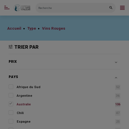
CATÉGORIES
Accueil
Type
Vins Rouges
TRIER PAR
PRIX

PAYS

Afrique du Sud
52
Argentine
36

Australie
106
Chili
47
Espagne
25