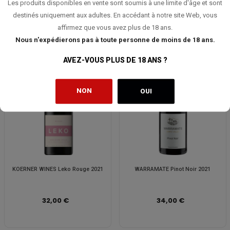
Les produits disponibles en vente sont soumis à une limite d'âge et sont
32,00 €
32,00 €
destinés uniquement aux adultes. En accédant à notre site Web, vous
affirmez que vous avez plus de 18 ans.
Nous n'expédierons pas à toute personne de moins de 18 ans.
AVEZ-VOUS PLUS DE 18 ANS ?
NON
OUI
KOERNER WINES Leko Rouge 2021
WARRAMATE Pinot Noir 2021
32,00 €
34,00 €