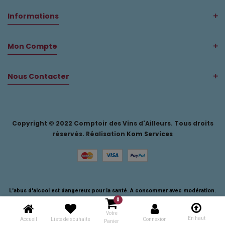
Informations
Mon Compte
Nous Contacter
Copyright © 2022 Comptoir des Vins d'Ailleurs. Tous droits
réservés. Réalisation
Kom Services
L'abus d'alcool est dangereux pour la santé. A consommer avec modération.
0
Votre
En haut
Accueil
Liste de souhaits
Connexion
Panier