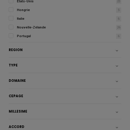
Etats-Unis
23
Hongrie
5
Italie
6
Nouvelle-Zélande
26
Portugal
6
RÉGION

TYPE

DOMAINE

CÉPAGE

MILLÉSIME

ACCORD
